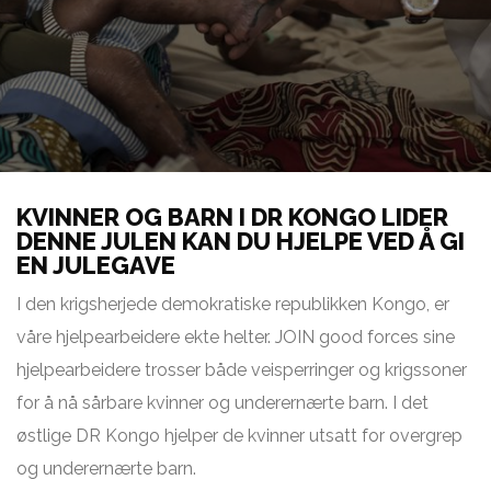
KVINNER OG BARN I DR KONGO LIDER
DENNE JULEN KAN DU HJELPE VED Å GI
EN JULEGAVE
I den krigsherjede demokratiske republikken Kongo, er
våre hjelpearbeidere ekte helter. JOIN good forces sine
hjelpearbeidere trosser både veisperringer og krigssoner
for å nå sårbare kvinner og underernærte barn. I det
østlige DR Kongo hjelper de kvinner utsatt for overgrep
og underernærte barn.