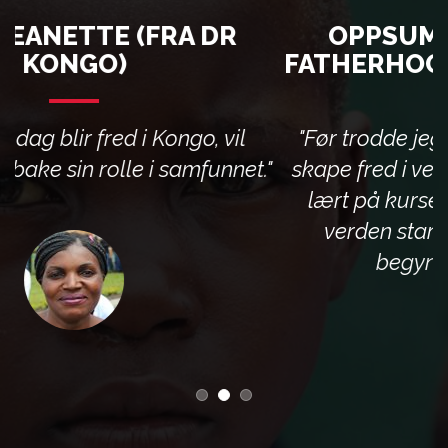
OPPSUMERING FRA EN AV
FATHERHOOD-KURS DELTAKERE
"Før trodde jeg at det var FN som skulle
skape fred i verden, men etter det jeg har
lært på kurset har jeg forstått at fred i
verden starter i hjemmene. Jeg må
begynne med meg selv."