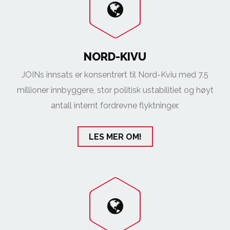
NORD-KIVU
JOINs innsats er konsentrert til Nord-Kviu med 7.5
millioner innbyggere, stor politisk ustabilitiet og høyt
antall internt fordrevne flyktninger.
LES MER OM!