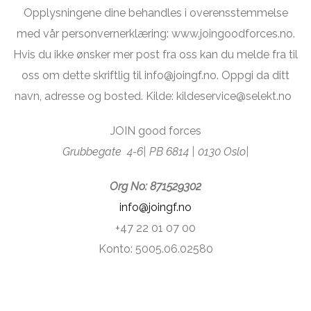
midlene på lignende prosjekter. Vi bruker opplysningene
dine til å holde deg oppdatert om den siste utviklingen
angående våre prosjekter og programmer.
Opplysningene dine behandles i overensstemmelse
med vår personvernerklæring: www.joingoodforces.no.
Hvis du ikke ønsker mer post fra oss kan du melde fra til
oss om dette skriftlig til
info@joingf.no
. Oppgi da ditt
navn, adresse og bosted. Kilde:
kildeservice@selekt.no
JOIN good forces
Grubbegate 4-6| PB 6814 | 0130 Oslo|
Org No: 871529302
info@joingf.no
+47 22 01 07 00